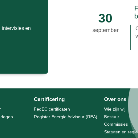
w
F
30
w
b
k
intervisies en
september
v
v
j
m
W
W
Certificering
Over ons
r
FedEC certificaten
Wie zijn wij
2 dagen
Register Energie Adviseur (REA)
Bestuur
Commissies
Statuten en regl