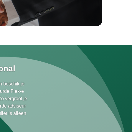
onal
n beschik je
urde Flex-e
o vergroot je
erde adviseur
ier is alleen