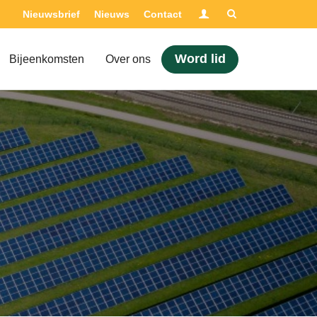
Inloggen
Nieuwsbrief
Nieuws
Contact
Adviseur nodig?
Word lid
Bijeenkomsten
Over ons
Opleidingen
Certificering
Bijeenkomsten
Over ons
Nieuwsbrief
Nieuws
Contact
Zoek