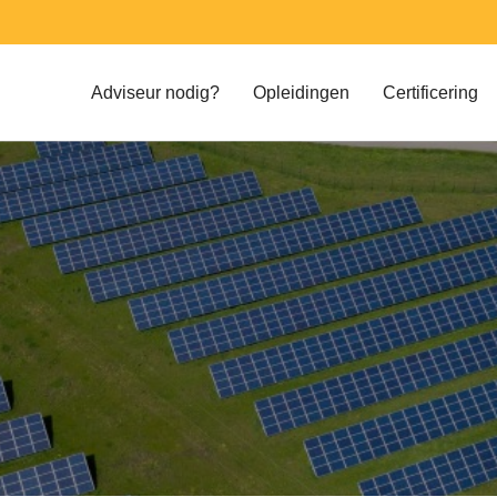
Adviseur nodig?
Opleidingen
Certificering
Register Energie Adviseur (REA)