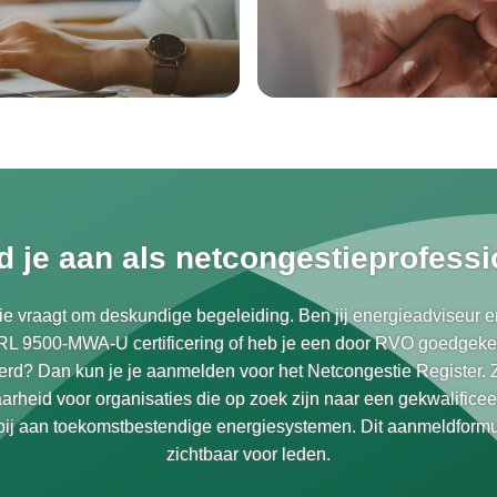
d je aan als netcongestieprofessi
e vraagt om deskundige begeleiding. Ben jij energieadviseur e
RL 9500-MWA-U certificering of heb je een door RVO goedgeke
erd? Dan kun je je aanmelden voor het Netcongestie Register. Z
arheid voor organisaties die op zoek zijn naar een gekwalifice
bij aan toekomstbestendige energiesystemen. Dit aanmeldformul
zichtbaar voor leden.