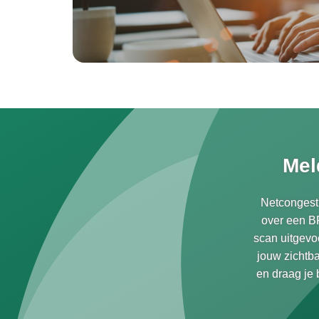
Mel
Netcongesti
over een B
scan uitgevo
jouw zichtba
en draag je 