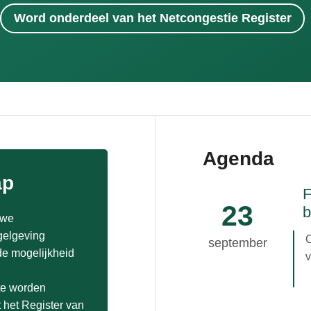
Word onderdeel van het Netcongestie Register
Agenda
ap
F
23
b
uwe
gelgeving
september
de mogelijkheid
v
s
 te worden
s
 het Register van
o