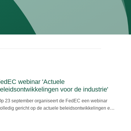
edEC webinar 'Actuele
eleidsontwikkelingen voor de industrie'
Op 23 september organiseert de FedEC een webinar
olledig gericht op de actuele beleidsontwikkelingen en
ubsidiemogelijkheden voor de industrie. Tijdens deze
essie krijg je een actueel overzicht van belangrijke
ntwikkelingen uit de Rijksbegroting 2026 en ontdek je