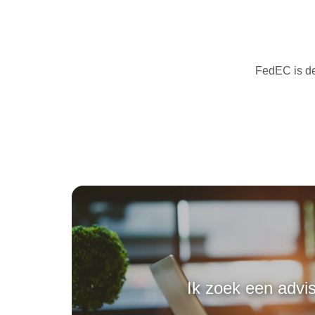
FedEC is de
Ik zoek een advi