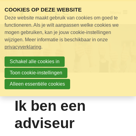
Sla
COOKIES OP DEZE WEBSITE
links
Menu
Deze website maakt gebruik van cookies om goed te
over
Adviseur nodig?
functioneren. Als je wilt aanpassen welke cookies we
Jump
mogen gebruiken, kan je jouw cookie-instellingen
Opleidingen
to
wijzigen. Meer informatie is beschikbaar in onze
Certificering
navigation
privacyverklaring
.
Jump
Bijeenkomsten
to
Schakel alle cookies in
Over ons
main
Toon cookie-instellingen
content
Alleen essentiële cookies
Nieuwsbrief
Nieuws
Ik ben een
Contact
adviseur
Zoek