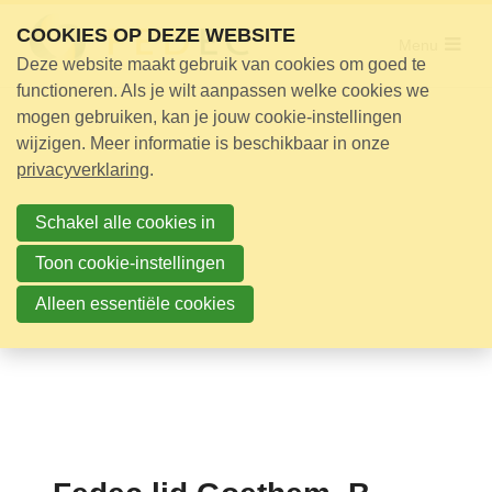
Sla
COOKIES OP DEZE WEBSITE
links
Menu
Deze website maakt gebruik van cookies om goed te
over
Adviseur nodig?
functioneren. Als je wilt aanpassen welke cookies we
Jump
mogen gebruiken, kan je jouw cookie-instellingen
Opleidingen
to
wijzigen. Meer informatie is beschikbaar in onze
Certificering
navigation
privacyverklaring
.
Jump
Bijeenkomsten
to
Schakel alle cookies in
Over ons
main
Toon cookie-instellingen
content
Alleen essentiële cookies
Nieuwsbrief
Nieuws
Contact
Zoek