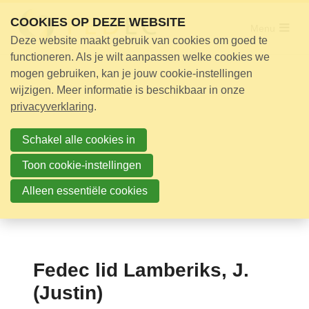
Sla
COOKIES OP DEZE WEBSITE
links
Menu
Deze website maakt gebruik van cookies om goed te
over
Adviseur nodig?
functioneren. Als je wilt aanpassen welke cookies we
Jump
mogen gebruiken, kan je jouw cookie-instellingen
Opleidingen
to
wijzigen. Meer informatie is beschikbaar in onze
Certificering
navigation
privacyverklaring
.
Jump
Bijeenkomsten
to
Schakel alle cookies in
Over ons
main
Toon cookie-instellingen
content
Alleen essentiële cookies
Nieuwsbrief
Nieuws
Contact
Fedec lid Lamberiks, J.
Zoek
(Justin)