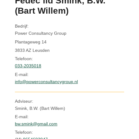
Fedec lid Smink, B.W.
Inloggen
(Bart Willem)
Bedrijf:
Power Consultancy Group
Plantageweg 14
3833 AZ Leusden
Telefoon:
033-2035018
E-mail:
info@powerconsultancygroup.nl
Adviseur:
Smink, B.W. (Bart Willem)
E-mail:
bw.smink@gmail.com
Telefoon: