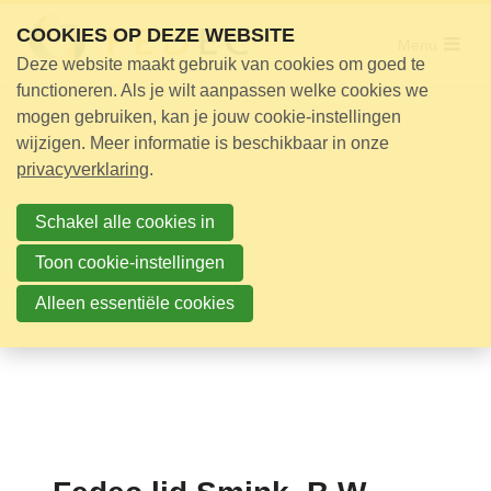
Sla
COOKIES OP DEZE WEBSITE
links
Menu
Deze website maakt gebruik van cookies om goed te
over
Adviseur nodig?
functioneren. Als je wilt aanpassen welke cookies we
Jump
mogen gebruiken, kan je jouw cookie-instellingen
Opleidingen
to
wijzigen. Meer informatie is beschikbaar in onze
Certificering
navigation
privacyverklaring
.
Jump
Bijeenkomsten
to
Schakel alle cookies in
Over ons
main
Toon cookie-instellingen
content
Alleen essentiële cookies
Nieuwsbrief
Nieuws
Contact
Zoek