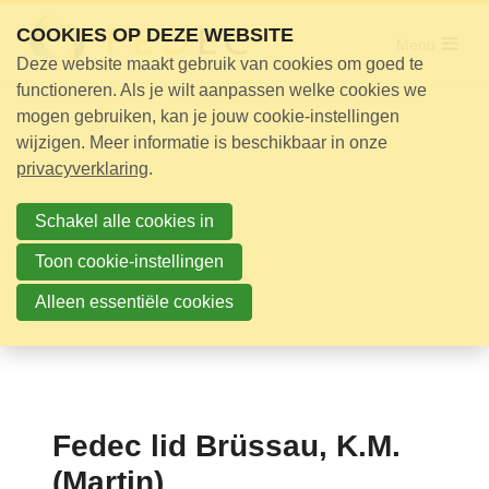
Sla
COOKIES OP DEZE WEBSITE
links
Menu
Deze website maakt gebruik van cookies om goed te
over
Adviseur nodig?
functioneren. Als je wilt aanpassen welke cookies we
Jump
mogen gebruiken, kan je jouw cookie-instellingen
Opleidingen
to
wijzigen. Meer informatie is beschikbaar in onze
Certificering
navigation
privacyverklaring
.
Jump
Bijeenkomsten
to
Schakel alle cookies in
Over ons
main
Toon cookie-instellingen
content
Alleen essentiële cookies
Nieuwsbrief
Nieuws
Contact
Fedec lid Brüssau, K.M.
Zoek
(Martin)