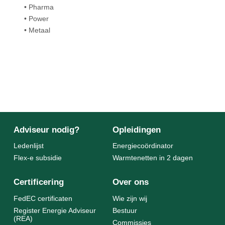
• Pharma
• Power
• Metaal
Adviseur nodig?
Opleidingen
Ledenlijst
Energiecoördinator
Flex-e subsidie
Warmtenetten in 2 dagen
Certificering
Over ons
FedEC certificaten
Wie zijn wij
Register Energie Adviseur
Bestuur
(REA)
Commissies