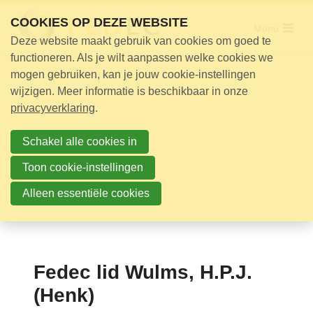
Sla
COOKIES OP DEZE WEBSITE
links
Menu
Deze website maakt gebruik van cookies om goed te
over
Adviseur nodig?
functioneren. Als je wilt aanpassen welke cookies we
Jump
mogen gebruiken, kan je jouw cookie-instellingen
Opleidingen
to
wijzigen. Meer informatie is beschikbaar in onze
Certificering
navigation
privacyverklaring
.
Jump
Bijeenkomsten
to
Schakel alle cookies in
Over ons
main
Toon cookie-instellingen
content
Alleen essentiële cookies
Nieuwsbrief
Nieuws
Contact
Fedec lid Wulms, H.P.J.
Zoek
(Henk)