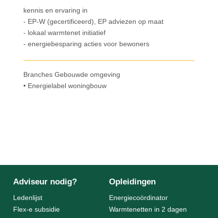
kennis en ervaring in
- EP-W (gecertificeerd), EP adviezen op maat
- lokaal warmtenet initiatief
- energiebesparing acties voor bewoners
Branches Gebouwde omgeving
• Energielabel woningbouw
Adviseur nodig?
Opleidingen
Ledenlijst
Energiecoördinator
Flex-e subsidie
Warmtenetten in 2 dagen