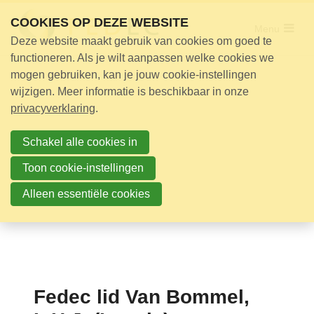
Sla
COOKIES OP DEZE WEBSITE
links
Menu
Deze website maakt gebruik van cookies om goed te
over
Adviseur nodig?
functioneren. Als je wilt aanpassen welke cookies we
Jump
mogen gebruiken, kan je jouw cookie-instellingen
Opleidingen
to
wijzigen. Meer informatie is beschikbaar in onze
Certificering
navigation
privacyverklaring
.
Jump
Bijeenkomsten
to
Schakel alle cookies in
Over ons
main
Toon cookie-instellingen
content
Alleen essentiële cookies
Nieuwsbrief
Nieuws
Contact
Zoek
Fedec lid Van Bommel,