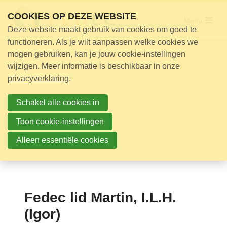
Sla
COOKIES OP DEZE WEBSITE
links
Menu
Deze website maakt gebruik van cookies om goed te
over
Adviseur nodig?
functioneren. Als je wilt aanpassen welke cookies we
Jump
mogen gebruiken, kan je jouw cookie-instellingen
Opleidingen
to
wijzigen. Meer informatie is beschikbaar in onze
Certificering
navigation
privacyverklaring
.
Jump
Bijeenkomsten
to
Schakel alle cookies in
Over ons
main
Toon cookie-instellingen
content
Alleen essentiële cookies
Nieuwsbrief
Nieuws
Contact
Fedec lid Martin, I.L.H.
Zoek
(Igor)