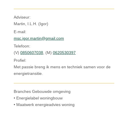
Inloggen
Adviseur:
Martin, I.L.H. (Igor)
E-mail:
msc.igor.martin@gmail.com
Telefoon:
(V)
0850607038
,
(M)
0620530397
Profiel:
Met passie breng ik mens en techniek samen voor de
energietransitie.
Branches Gebouwde omgeving
• Energielabel woningbouw
• Maatwerk energieadvies woning