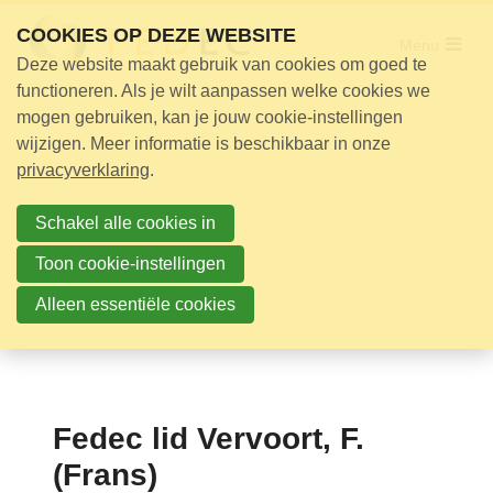
Sla
COOKIES OP DEZE WEBSITE
links
Menu
Deze website maakt gebruik van cookies om goed te
over
Adviseur nodig?
functioneren. Als je wilt aanpassen welke cookies we
Jump
mogen gebruiken, kan je jouw cookie-instellingen
Opleidingen
to
wijzigen. Meer informatie is beschikbaar in onze
Certificering
navigation
privacyverklaring
.
Jump
Bijeenkomsten
to
Schakel alle cookies in
Over ons
main
Toon cookie-instellingen
content
Alleen essentiële cookies
Nieuwsbrief
Nieuws
Contact
Fedec lid Vervoort, F.
Zoek
(Frans)