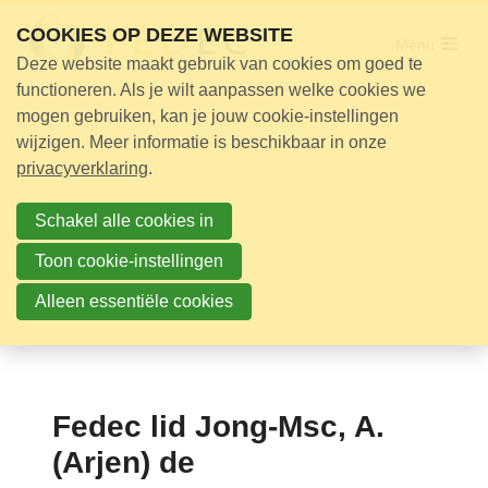
Sla
COOKIES OP DEZE WEBSITE
links
Menu
Deze website maakt gebruik van cookies om goed te
over
Adviseur nodig?
functioneren. Als je wilt aanpassen welke cookies we
Jump
mogen gebruiken, kan je jouw cookie-instellingen
Opleidingen
to
wijzigen. Meer informatie is beschikbaar in onze
Certificering
navigation
privacyverklaring
.
Jump
Bijeenkomsten
to
Schakel alle cookies in
Over ons
main
Toon cookie-instellingen
content
Alleen essentiële cookies
Nieuwsbrief
Nieuws
Contact
Fedec lid Jong-Msc, A.
Zoek
(Arjen) de