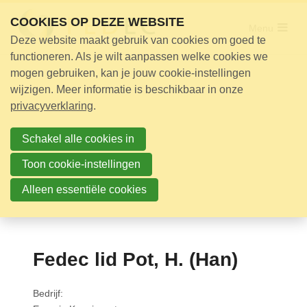
Sla
COOKIES OP DEZE WEBSITE
links
Menu
Deze website maakt gebruik van cookies om goed te
over
Adviseur nodig?
functioneren. Als je wilt aanpassen welke cookies we
Jump
mogen gebruiken, kan je jouw cookie-instellingen
Opleidingen
to
wijzigen. Meer informatie is beschikbaar in onze
Certificering
navigation
privacyverklaring
.
Jump
Bijeenkomsten
to
Schakel alle cookies in
Over ons
main
Toon cookie-instellingen
content
Alleen essentiële cookies
Nieuwsbrief
Nieuws
Contact
Fedec lid Pot, H. (Han)
Zoek
Bedrijf: