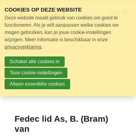
Sla
COOKIES OP DEZE WEBSITE
links
Menu
Deze website maakt gebruik van cookies om goed te
over
Adviseur nodig?
functioneren. Als je wilt aanpassen welke cookies we
Jump
mogen gebruiken, kan je jouw cookie-instellingen
Opleidingen
to
wijzigen. Meer informatie is beschikbaar in onze
Certificering
navigation
privacyverklaring
.
Jump
Bijeenkomsten
to
Schakel alle cookies in
Over ons
main
Toon cookie-instellingen
content
Alleen essentiële cookies
Nieuwsbrief
Nieuws
Contact
Fedec lid As, B. (Bram)
Zoek
van