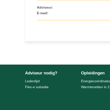
Adviseur:
E-mail:
Adviseur nodig?
Opleidingen
Ledenlijst
Energiecoördinato
Flex-e subsidie
Warmtenetten in 