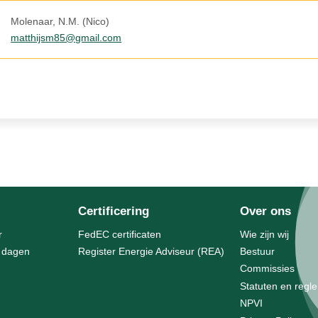
Molenaar, N.M. (Nico)
matthijsm85@gmail.com
Certificering
Over ons
r
FedEC certificaten
Wie zijn wij
2 dagen
Register Energie Adviseur (REA)
Bestuur
Commissies
Statuten en regl
NPVI