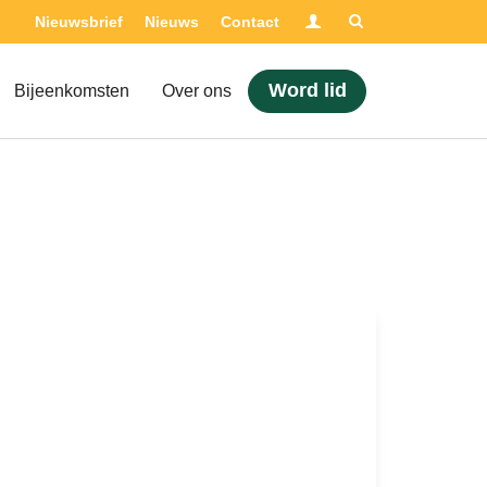
Inloggen
Nieuwsbrief
Nieuws
Contact
Adviseur nodig?
Word lid
Bijeenkomsten
Over ons
Opleidingen
Certificering
Bijeenkomsten
Over ons
Nieuwsbrief
Nieuws
Contact
Zoek