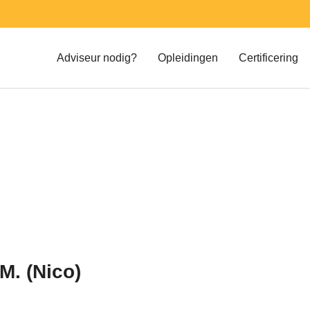
Adviseur nodig?
Opleidingen
Certificering
Register Energie Adviseur (REA)
M. (Nico)