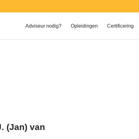
Adviseur nodig?
Opleidingen
Certificering
Register Energie Adviseur (REA)
. (Jan) van