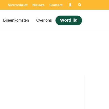
Inloggen
Nieuwsbrief
Nieuws
Contact
Adviseur nodig?
Word lid
Bijeenkomsten
Over ons
Opleidingen
Certificering
Bijeenkomsten
Over ons
Nieuwsbrief
Nieuws
Contact
Zoek